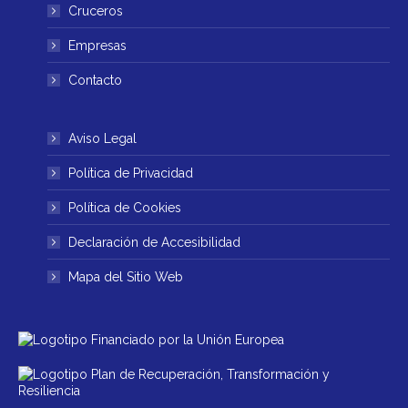
ventana
ventana
Cruceros
nueva
nueva
Empresas
Contacto
Aviso Legal
Política de Privacidad
Política de Cookies
Declaración de Accesibilidad
Mapa del Sitio Web