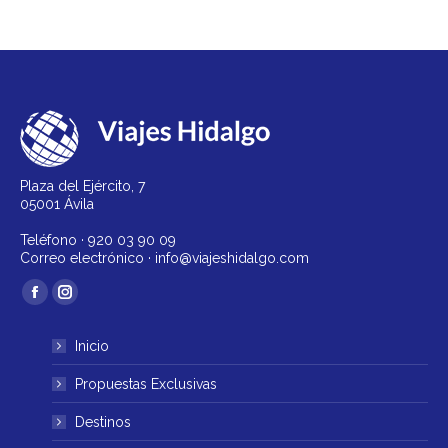
Plaza del Ejército, 7
05001 Ávila
Teléfono ·
920 03 90 09
Correo electrónico ·
info@viajeshidalgo.com
Encuéntranos en:
Facebook
Instagram
página
página
Inicio
se
se
abre
abre
Propuestas Exclusivas
en
en
Destinos
una
una