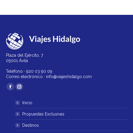
Plaza del Ejército, 7
05001 Ávila
Teléfono ·
920 03 90 09
Correo electrónico ·
info@viajeshidalgo.com
Encuéntranos en:
Facebook
Instagram
página
página
Inicio
se
se
abre
abre
Propuestas Exclusivas
en
en
Destinos
una
una