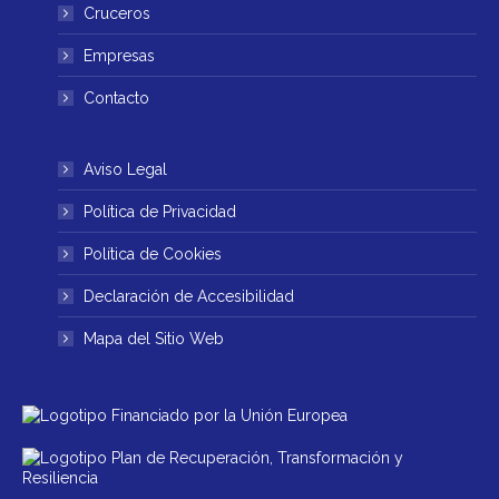
ventana
ventana
Cruceros
nueva
nueva
Empresas
Contacto
Aviso Legal
Política de Privacidad
Política de Cookies
Declaración de Accesibilidad
Mapa del Sitio Web