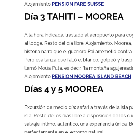
Alojamiento
PENSION FARE SUISSE
Día 3 TAHITI – MOOREA
A la hora indicada, traslado al aeropuerto para c
al lodge. Resto del día libre. Alojamiento. Moorea,
historia narra que el guerrero Pai arremetió contra
Pero esa lanza que falló el blanco, golpeó y tra
llamó Mou’a Puta, es decir, “la montaña agujereada
Alojamiento
PENSION MOOREA ISLAND BEACH
Días 4 y 5 MOOREA
Excursión de medio día: safari a través de la isla 
isla. Resto de los días libre a disposición de los c
salvaje, íntimo, auténtico, una experiencia única
perfectamente en el entorno natural.