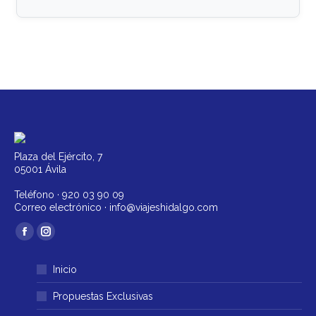
Plaza del Ejército, 7
05001 Ávila
Teléfono ·
920 03 90 09
Correo electrónico ·
info@viajeshidalgo.com
Encuéntranos en:
Facebook
Instagram
página
página
Inicio
se
se
abre
abre
Propuestas Exclusivas
en
en