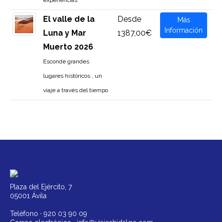
experiencias
El valle de la
Desde
Más
Información
Luna y Mar
1387,00€
Muerto 2026
Esconde grandes
lugares históricos , un
viaje a través del tiempo
Plaza del Ejército, 7
05001 Ávila
Teléfono ·
920 03 90 09