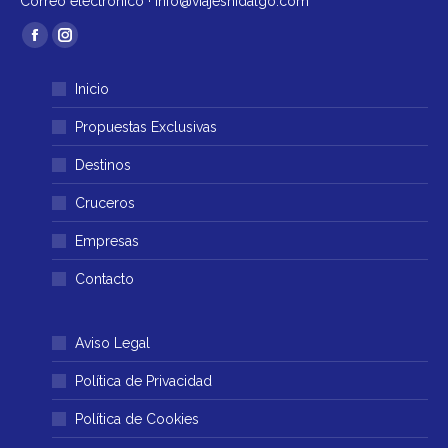
Correo electrónico ·
info@viajeshidalgo.com
Encuéntranos en:
Facebook
Instagram
página
página
Inicio
se
se
abre
abre
Propuestas Exclusivas
en
en
Destinos
una
una
ventana
ventana
Cruceros
nueva
nueva
Empresas
Contacto
Aviso Legal
Política de Privacidad
Política de Cookies